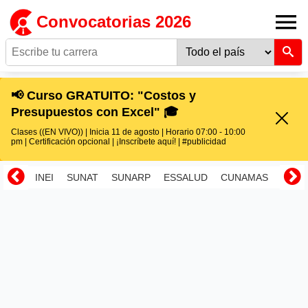
Convocatorias 2026
📢 Curso GRATUITO: "Costos y
Presupuestos con Excel" 🎓
Clases ((EN VIVO)) | Inicia 11 de agosto | Horario 07:00 - 10:00
pm | Certificación opcional | ¡Inscríbete aquí! | #publicidad
INEI
SUNAT
SUNARP
ESSALUD
CUNAMAS
RENI