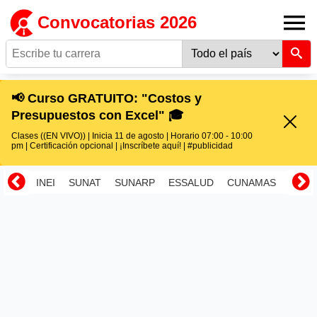
Convocatorias 2026
📢 Curso GRATUITO: "Costos y
Presupuestos con Excel" 🎓
Clases ((EN VIVO)) | Inicia 11 de agosto | Horario 07:00 - 10:00
pm | Certificación opcional | ¡Inscríbete aquí! | #publicidad
INEI
SUNAT
SUNARP
ESSALUD
CUNAMAS
RENI