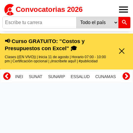
Convocatorias 2026
📢 Curso GRATUITO: "Costos y
Presupuestos con Excel" 🎓
Clases ((EN VIVO)) | Inicia 11 de agosto | Horario 07:00 - 10:00
pm | Certificación opcional | ¡Inscríbete aquí! | #publicidad
INEI
SUNAT
SUNARP
ESSALUD
CUNAMAS
RENI