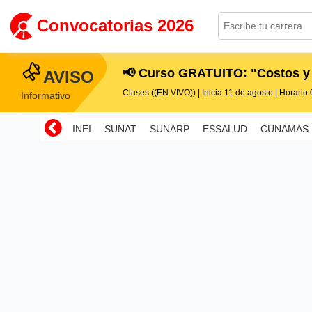
Convocatorias 2026
📢 Curso GRATUITO: "Costos y
AVISO
Clases ((EN VIVO)) | Inicia 11 de agosto | Horario 0
Informativo
INEI
SUNAT
SUNARP
ESSALUD
CUNAMAS