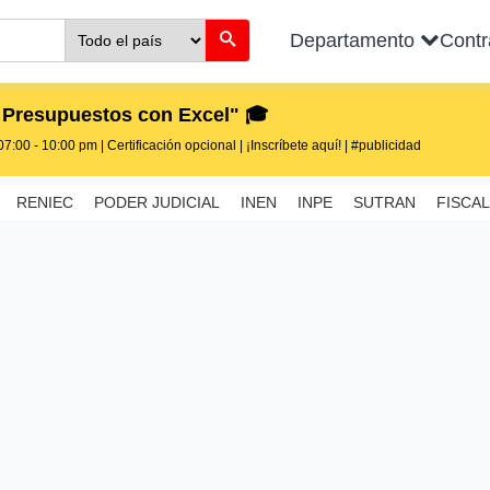
Departamento
Cont
 Presupuestos con Excel" 🎓
7:00 - 10:00 pm | Certificación opcional | ¡Inscríbete aquí! | #publicidad
RENIEC
PODER JUDICIAL
INEN
INPE
SUTRAN
FISCAL