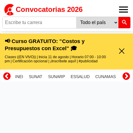
Convocatorias 2026
📢 Curso GRATUITO: "Costos y
Presupuestos con Excel" 🎓
Clases ((EN VIVO)) | Inicia 11 de agosto | Horario 07:00 - 10:00
pm | Certificación opcional | ¡Inscríbete aquí! | #publicidad
INEI
SUNAT
SUNARP
ESSALUD
CUNAMAS
RENI