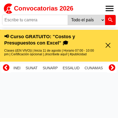
Convocatorias 2026
📢 Curso GRATUITO: "Costos y
Presupuestos con Excel" 🎓
Clases ((EN VIVO)) | Inicia 11 de agosto | Horario 07:00 - 10:00
pm | Certificación opcional | ¡Inscríbete aquí! | #publicidad
INEI
SUNAT
SUNARP
ESSALUD
CUNAMAS
RENI