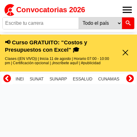
Convocatorias 2026
📢 Curso GRATUITO: "Costos y
Presupuestos con Excel" 🎓
Clases ((EN VIVO)) | Inicia 11 de agosto | Horario 07:00 - 10:00
pm | Certificación opcional | ¡Inscríbete aquí! | #publicidad
INEI
SUNAT
SUNARP
ESSALUD
CUNAMAS
RENI