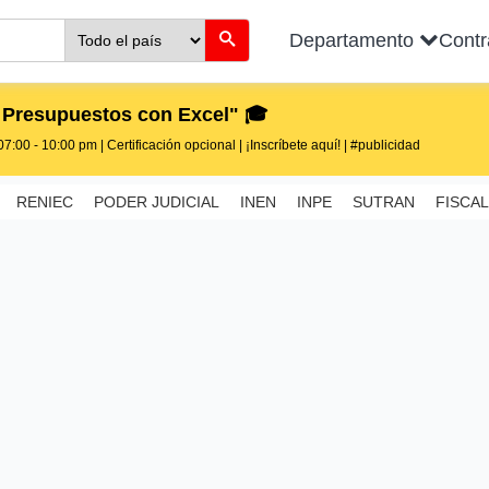
Departamento
Cont
 Presupuestos con Excel" 🎓
7:00 - 10:00 pm | Certificación opcional | ¡Inscríbete aquí! | #publicidad
RENIEC
PODER JUDICIAL
INEN
INPE
SUTRAN
FISCAL