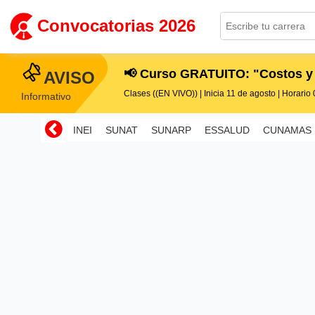
Convocatorias 2026
📢 Curso GRATUITO: "Costos y
AVISO
Clases ((EN VIVO)) | Inicia 11 de agosto | Horario 0
Informativo
INEI
SUNAT
SUNARP
ESSALUD
CUNAMAS