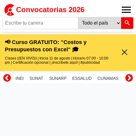
Convocatorias 2026
📢 Curso GRATUITO: "Costos y
Presupuestos con Excel" 🎓
Clases ((EN VIVO)) | Inicia 11 de agosto | Horario 07:00 - 10:00
pm | Certificación opcional | ¡Inscríbete aquí! | #publicidad
INEI
SUNAT
SUNARP
ESSALUD
CUNAMAS
RENI