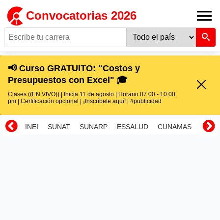
Convocatorias 2026
📢 Curso GRATUITO: "Costos y
Presupuestos con Excel" 🎓
Clases ((EN VIVO)) | Inicia 11 de agosto | Horario 07:00 - 10:00
pm | Certificación opcional | ¡Inscríbete aquí! | #publicidad
INEI
SUNAT
SUNARP
ESSALUD
CUNAMAS
RENI