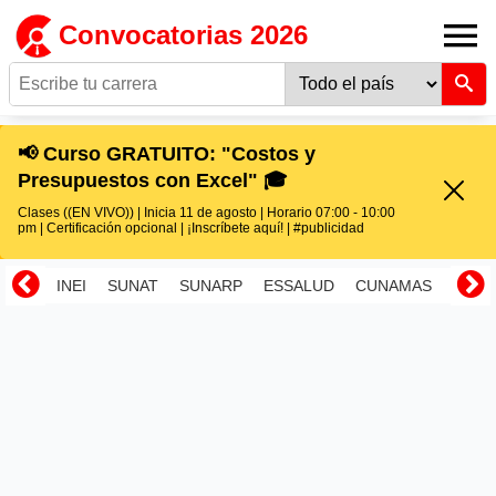
Convocatorias 2026
📢 Curso GRATUITO: "Costos y
Presupuestos con Excel" 🎓
Clases ((EN VIVO)) | Inicia 11 de agosto | Horario 07:00 - 10:00
pm | Certificación opcional | ¡Inscríbete aquí! | #publicidad
INEI
SUNAT
SUNARP
ESSALUD
CUNAMAS
RENI