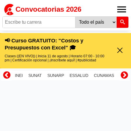
Convocatorias 2026
📢 Curso GRATUITO: "Costos y
Presupuestos con Excel" 🎓
Clases ((EN VIVO)) | Inicia 11 de agosto | Horario 07:00 - 10:00
pm | Certificación opcional | ¡Inscríbete aquí! | #publicidad
INEI
SUNAT
SUNARP
ESSALUD
CUNAMAS
RENI