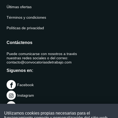
Últimas ofertas
Términos y condiciones
Políticas de privacidad
Contáctenos
Puede comunicarse con nosotros a través
nuestras redes sociales o del correo:
contacto@convocatoriasdetrabajo.com
Siguenos en:
Facebook
Instagram
LinkedIn
Utilizamos cookies propias necesarias para el
Telegram
funcionamiento correcto y personalización del sitio web.