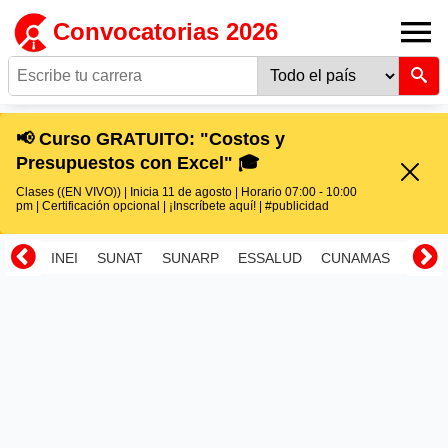
Convocatorias 2026
📢 Curso GRATUITO: "Costos y
Presupuestos con Excel" 🎓
Clases ((EN VIVO)) | Inicia 11 de agosto | Horario 07:00 - 10:00
pm | Certificación opcional | ¡Inscríbete aquí! | #publicidad
INEI
SUNAT
SUNARP
ESSALUD
CUNAMAS
RENI