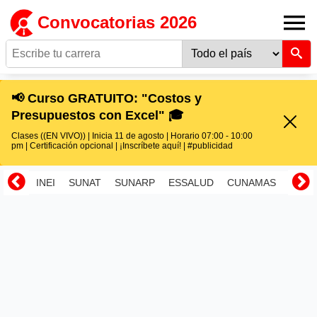
Convocatorias 2026
📢 Curso GRATUITO: "Costos y
Presupuestos con Excel" 🎓
Clases ((EN VIVO)) | Inicia 11 de agosto | Horario 07:00 - 10:00
pm | Certificación opcional | ¡Inscríbete aquí! | #publicidad
INEI
SUNAT
SUNARP
ESSALUD
CUNAMAS
RENI