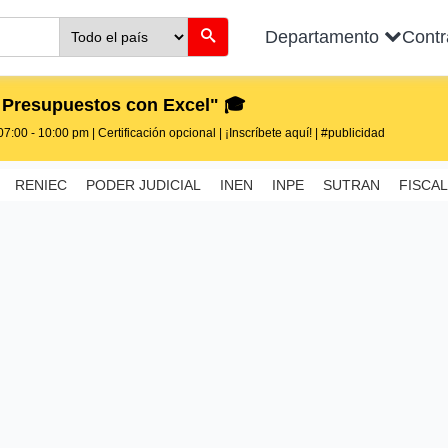
Departamento
Cont
 Presupuestos con Excel" 🎓
7:00 - 10:00 pm | Certificación opcional | ¡Inscríbete aquí! | #publicidad
RENIEC
PODER JUDICIAL
INEN
INPE
SUTRAN
FISCAL