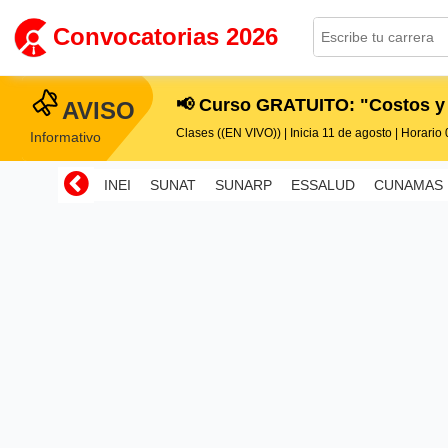
Convocatorias 2026
📢 Curso GRATUITO: "Costos y
AVISO
Clases ((EN VIVO)) | Inicia 11 de agosto | Horario 0
Informativo
INEI
SUNAT
SUNARP
ESSALUD
CUNAMAS