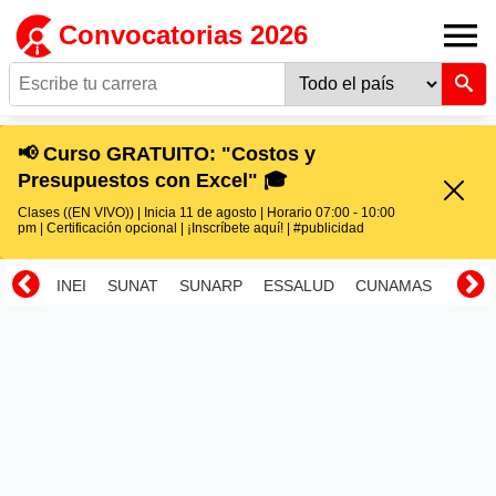
Convocatorias 2026
📢 Curso GRATUITO: "Costos y
Presupuestos con Excel" 🎓
Clases ((EN VIVO)) | Inicia 11 de agosto | Horario 07:00 - 10:00
pm | Certificación opcional | ¡Inscríbete aquí! | #publicidad
INEI
SUNAT
SUNARP
ESSALUD
CUNAMAS
RENI