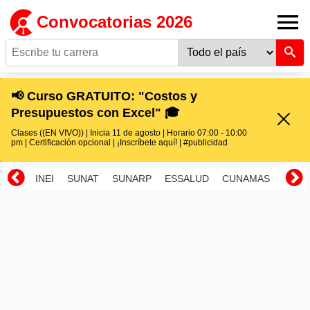
Convocatorias 2026
📢 Curso GRATUITO: "Costos y
Presupuestos con Excel" 🎓
Clases ((EN VIVO)) | Inicia 11 de agosto | Horario 07:00 - 10:00
pm | Certificación opcional | ¡Inscríbete aquí! | #publicidad
INEI
SUNAT
SUNARP
ESSALUD
CUNAMAS
RENI