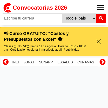
Convocatorias 2026
📢 Curso GRATUITO: "Costos y
Presupuestos con Excel" 🎓
Clases ((EN VIVO)) | Inicia 11 de agosto | Horario 07:00 - 10:00
pm | Certificación opcional | ¡Inscríbete aquí! | #publicidad
INEI
SUNAT
SUNARP
ESSALUD
CUNAMAS
RENI