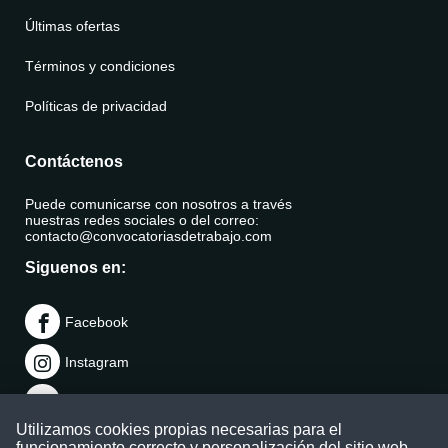
Últimas ofertas
Términos y condiciones
Políticas de privacidad
Contáctenos
Puede comunicarse con nosotros a través
nuestras redes sociales o del correo:
contacto@convocatoriasdetrabajo.com
Siguenos en:
Facebook
Instagram
LinkedIn
Utilizamos cookies propias necesarias para el
Telegram
funcionamiento correcto y personalización del sitio web.