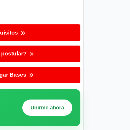
uisitos
postular?
gar Bases
Unirme ahora