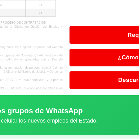
Req
¿Cómo 
Descar
ros grupos de WhatsApp
 celular los nuevos empleos del Estado.