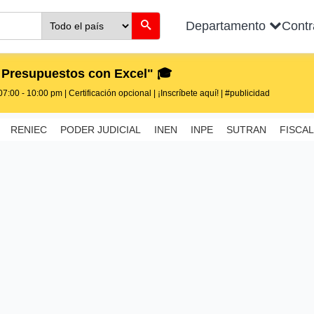
Departamento
Cont
 Presupuestos con Excel" 🎓
7:00 - 10:00 pm | Certificación opcional | ¡Inscríbete aquí! | #publicidad
RENIEC
PODER JUDICIAL
INEN
INPE
SUTRAN
FISCAL