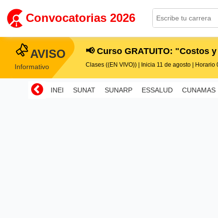
Convocatorias 2026
📢 Curso GRATUITO: "Costos y
AVISO
Clases ((EN VIVO)) | Inicia 11 de agosto | Horario 0
Informativo
INEI
SUNAT
SUNARP
ESSALUD
CUNAMAS