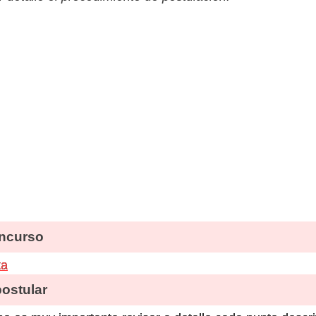
ncurso
ta
stular