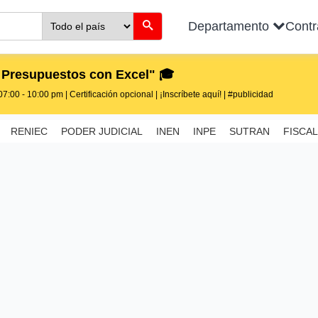
Departamento
Cont
 Presupuestos con Excel" 🎓
7:00 - 10:00 pm | Certificación opcional | ¡Inscríbete aquí! | #publicidad
RENIEC
PODER JUDICIAL
INEN
INPE
SUTRAN
FISCAL