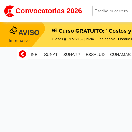
Convocatorias 2026
📢 Curso GRATUITO: "Costos y
AVISO
Clases ((EN VIVO)) | Inicia 11 de agosto | Horario 0
Informativo
INEI
SUNAT
SUNARP
ESSALUD
CUNAMAS