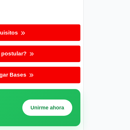
uisitos
postular?
gar Bases
Unirme ahora