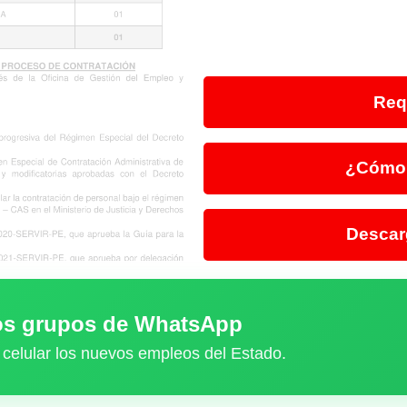
Req
¿Cómo 
Descar
ros grupos de WhatsApp
 celular los nuevos empleos del Estado.