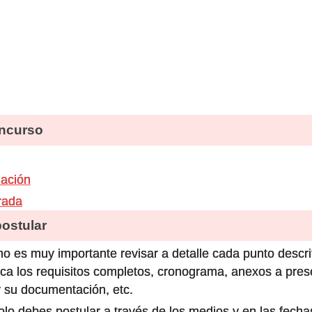
ncurso
lación
rada
stular
o es muy importante revisar a detalle cada punto descri
ca los requisitos completos, cronograma, anexos a prese
 su documentación, etc.
olo debes postular a través de los medios y en las fecha