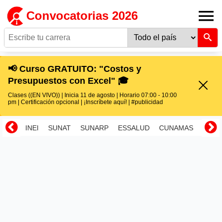
Convocatorias 2026
📢 Curso GRATUITO: "Costos y
Presupuestos con Excel" 🎓
Clases ((EN VIVO)) | Inicia 11 de agosto | Horario 07:00 - 10:00
pm | Certificación opcional | ¡Inscríbete aquí! | #publicidad
INEI
SUNAT
SUNARP
ESSALUD
CUNAMAS
RENI