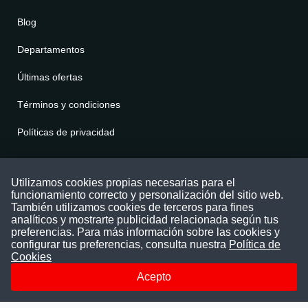
Blog
Departamentos
Últimas ofertas
Términos y condiciones
Políticas de privacidad
Contáctenos
Utilizamos cookies propias necesarias para el
funcionamiento correcto y personalización del sitio web.
Puede comunicarse con nosotros a través
También utilizamos cookies de terceros para fines
nuestras redes sociales o del correo:
analíticos y mostrarte publicidad relacionada según tus
contacto@convocatoriasdetrabajo.com
preferencias. Para más información sobre las cookies y
Siguenos en:
configurar tus preferencias, consulta nuestra
Política de
Cookies
Acepto
Facebook
Instagram