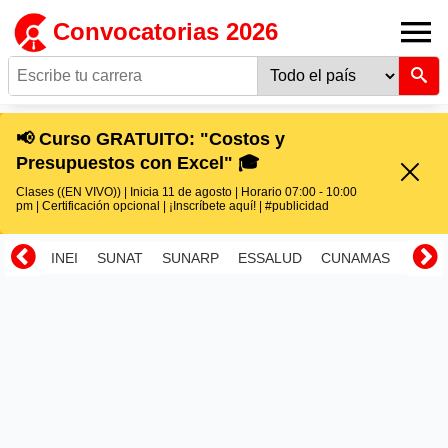
Convocatorias 2026
📢 Curso GRATUITO: "Costos y
Presupuestos con Excel" 🎓
Clases ((EN VIVO)) | Inicia 11 de agosto | Horario 07:00 - 10:00
pm | Certificación opcional | ¡Inscríbete aquí! | #publicidad
INEI
SUNAT
SUNARP
ESSALUD
CUNAMAS
RENI