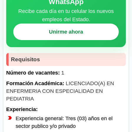
WhatsApp
Recibe cada día en tu celular los nuevos
empleos del Estado.
Unirme ahora
Requisitos
Número de vacantes:
1
Formación Académica:
LICENCIADO(A) EN
ENFERMERIA CON ESPECIALIDAD EN
PEDIATRIA
Experiencia:
Experiencia general: Tres (03) años en el
sector publico y/o privado