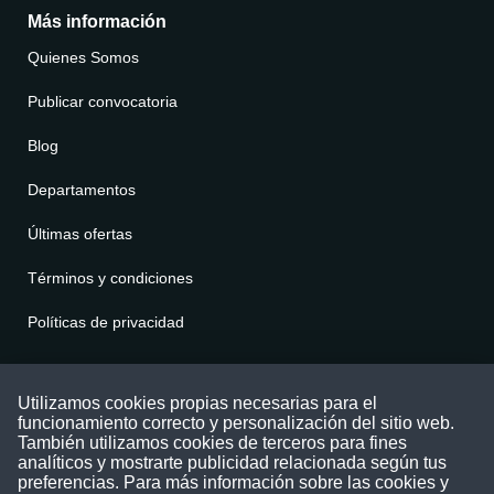
Más información
Quienes Somos
Publicar convocatoria
Blog
Departamentos
Últimas ofertas
Términos y condiciones
Políticas de privacidad
Contáctenos
Utilizamos cookies propias necesarias para el
funcionamiento correcto y personalización del sitio web.
Puede comunicarse con nosotros a través
También utilizamos cookies de terceros para fines
nuestras redes sociales o del correo:
analíticos y mostrarte publicidad relacionada según tus
contacto@convocatoriasdetrabajo.com
preferencias. Para más información sobre las cookies y