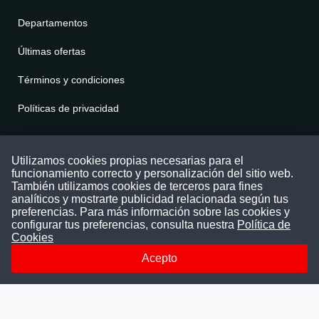
Departamentos
Últimas ofertas
Términos y condiciones
Políticas de privacidad
Contáctenos
Utilizamos cookies propias necesarias para el
funcionamiento correcto y personalización del sitio web.
Puede comunicarse con nosotros a través
También utilizamos cookies de terceros para fines
nuestras redes sociales o del correo:
analíticos y mostrarte publicidad relacionada según tus
contacto@convocatoriasdetrabajo.com
preferencias. Para más información sobre las cookies y
Siguenos en:
configurar tus preferencias, consulta nuestra
Política de
Cookies
Acepto
Facebook
Instagram