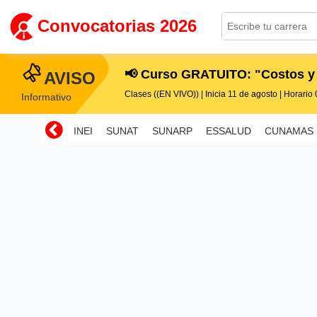
Convocatorias 2026
📢 Curso GRATUITO: "Costos y
AVISO
Clases ((EN VIVO)) | Inicia 11 de agosto | Horario 0
Informativo
INEI
SUNAT
SUNARP
ESSALUD
CUNAMAS