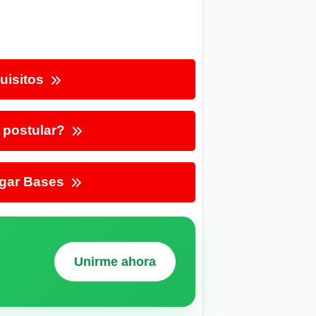
uisitos
postular?
gar Bases
Unirme ahora