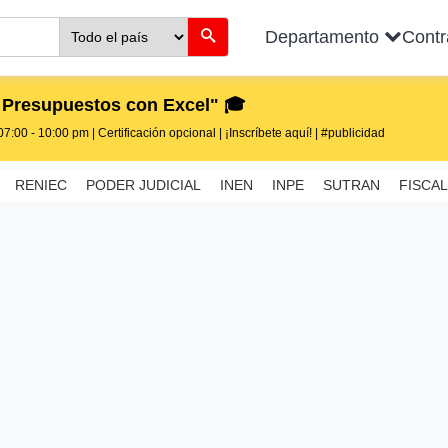
Departamento
Cont
 Presupuestos con Excel" 🎓
7:00 - 10:00 pm | Certificación opcional | ¡Inscríbete aquí! | #publicidad
RENIEC
PODER JUDICIAL
INEN
INPE
SUTRAN
FISCAL