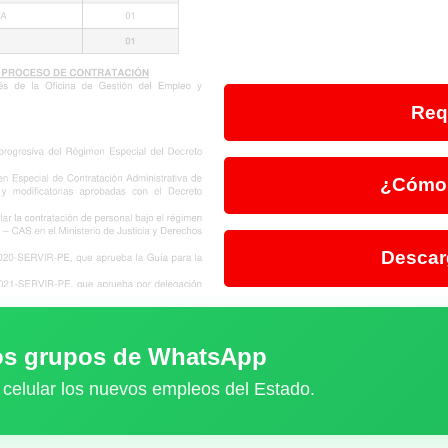
Req
¿Cómo 
Descar
ros grupos de WhatsApp
 celular los nuevos empleos del Estado.