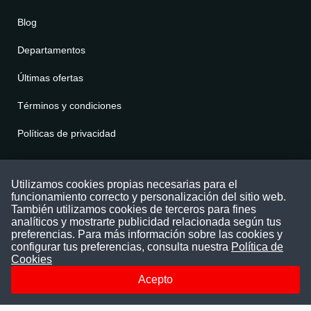
Blog
Departamentos
Últimas ofertas
Términos y condiciones
Políticas de privacidad
Contáctenos
Utilizamos cookies propias necesarias para el
funcionamiento correcto y personalización del sitio web.
Puede comunicarse con nosotros a través
También utilizamos cookies de terceros para fines
nuestras redes sociales o del correo:
analíticos y mostrarte publicidad relacionada según tus
contacto@convocatoriasdetrabajo.com
preferencias. Para más información sobre las cookies y
Siguenos en:
configurar tus preferencias, consulta nuestra
Política de
Cookies
Acepto
Facebook
Instagram