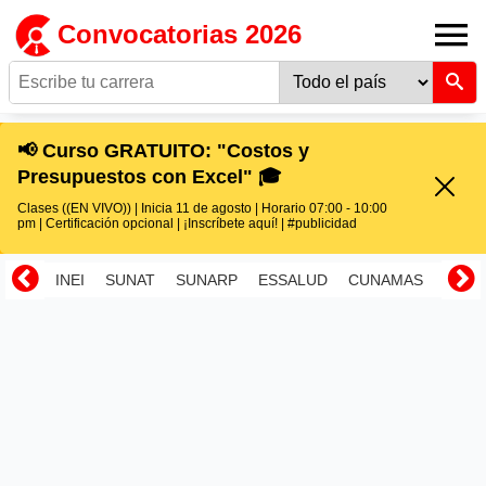
Convocatorias 2026
📢 Curso GRATUITO: "Costos y
Presupuestos con Excel" 🎓
Clases ((EN VIVO)) | Inicia 11 de agosto | Horario 07:00 - 10:00
pm | Certificación opcional | ¡Inscríbete aquí! | #publicidad
INEI
SUNAT
SUNARP
ESSALUD
CUNAMAS
RENI