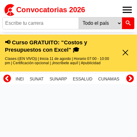
Convocatorias 2026
📢 Curso GRATUITO: "Costos y
Presupuestos con Excel" 🎓
Clases ((EN VIVO)) | Inicia 11 de agosto | Horario 07:00 - 10:00
pm | Certificación opcional | ¡Inscríbete aquí! | #publicidad
INEI
SUNAT
SUNARP
ESSALUD
CUNAMAS
RENI