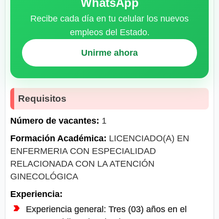
WhatsApp
Recibe cada día en tu celular los nuevos
empleos del Estado.
Unirme ahora
Requisitos
Número de vacantes:
1
Formación Académica:
LICENCIADO(A) EN
ENFERMERIA CON ESPECIALIDAD
RELACIONADA CON LA ATENCIÓN
GINECOLÓGICA
Experiencia:
Experiencia general: Tres (03) años en el