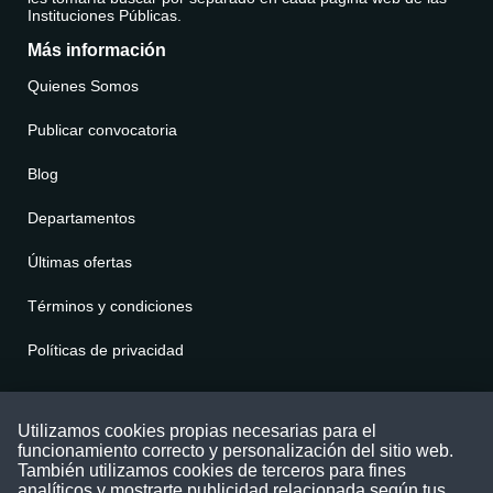
Instituciones Públicas.
Más información
Quienes Somos
Publicar convocatoria
Blog
Departamentos
Últimas ofertas
Términos y condiciones
Políticas de privacidad
Contáctenos
Utilizamos cookies propias necesarias para el
funcionamiento correcto y personalización del sitio web.
Puede comunicarse con nosotros a través
También utilizamos cookies de terceros para fines
nuestras redes sociales o del correo:
analíticos y mostrarte publicidad relacionada según tus
contacto@convocatoriasdetrabajo.com