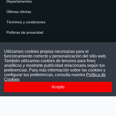
Departamentos
Últimas ofertas
Términos y condiciones
Políticas de privacidad
Contáctenos
Utilizamos cookies propias necesarias para el
funcionamiento correcto y personalización del sitio web.
Puede comunicarse con nosotros a través
También utilizamos cookies de terceros para fines
nuestras redes sociales o del correo:
analíticos y mostrarte publicidad relacionada según tus
contacto@convocatoriasdetrabajo.com
preferencias. Para más información sobre las cookies y
Siguenos en:
configurar tus preferencias, consulta nuestra
Política de
Cookies
Acepto
Facebook
Instagram
LinkedIn