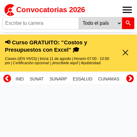
Convocatorias 2026
📢 Curso GRATUITO: "Costos y
Presupuestos con Excel" 🎓
Clases ((EN VIVO)) | Inicia 11 de agosto | Horario 07:00 - 10:00
pm | Certificación opcional | ¡Inscríbete aquí! | #publicidad
INEI
SUNAT
SUNARP
ESSALUD
CUNAMAS
RENI