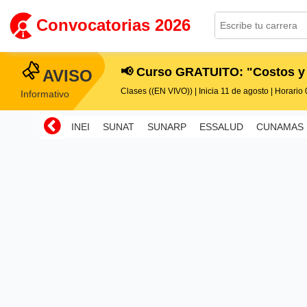
Convocatorias 2026
📢 Curso GRATUITO: "Costos y
AVISO
Clases ((EN VIVO)) | Inicia 11 de agosto | Horario 0
Informativo
INEI
SUNAT
SUNARP
ESSALUD
CUNAMAS