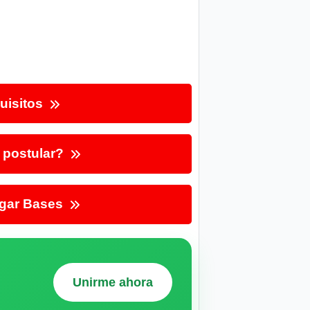
uisitos
postular?
gar Bases
Unirme ahora