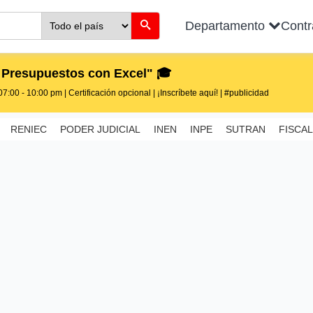
Departamento
Cont
 Presupuestos con Excel" 🎓
7:00 - 10:00 pm | Certificación opcional | ¡Inscríbete aquí! | #publicidad
RENIEC
PODER JUDICIAL
INEN
INPE
SUTRAN
FISCAL