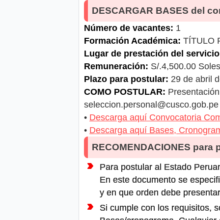
DESCARGAR BASES del co
Número de vacantes:
1
Formación Académica:
TÍTULO 
Lugar de prestación del servicio
Remuneración:
S/.4,500.00 Sole
Plazo para postular:
29 de abril
COMO POSTULAR:
Presentación 
seleccion.personal@cusco.gob.pe
•
Descarga aquí Convocatoria Com
•
Descarga aquí Bases, Cronogra
RECOMENDACIONES para po
Para postular al Estado Peruan
En este documento se especifi
y en que orden debe presentar
Si cumple con los requisitos, s