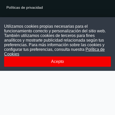
Políticas de privacidad
Contáctenos
Utilizamos cookies propias necesarias para el
funcionamiento correcto y personalización del sitio web.
Puede comunicarse con nosotros a través
También utilizamos cookies de terceros para fines
nuestras redes sociales o del correo:
analíticos y mostrarte publicidad relacionada según tus
contacto@convocatoriasdetrabajo.com
preferencias. Para más información sobre las cookies y
Siguenos en:
configurar tus preferencias, consulta nuestra
Política de
Cookies
Acepto
Facebook
Instagram
LinkedIn
Telegram
TikTok
Youtube