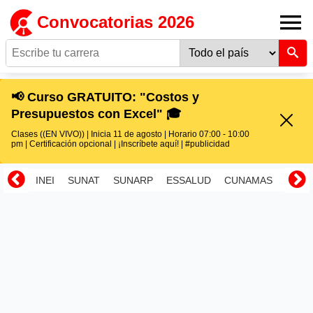
Convocatorias 2026
📢 Curso GRATUITO: "Costos y
Presupuestos con Excel" 🎓
Clases ((EN VIVO)) | Inicia 11 de agosto | Horario 07:00 - 10:00
pm | Certificación opcional | ¡Inscríbete aquí! | #publicidad
INEI
SUNAT
SUNARP
ESSALUD
CUNAMAS
RENI