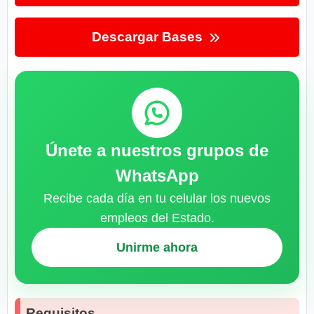
Descargar Bases
Únete a nuestros grupos de
WhatsApp
Recibe cada día en tu celular los nuevos
empleos del Estado.
Unirme ahora
Requisitos