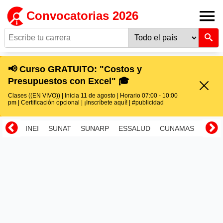
Convocatorias 2026
📢 Curso GRATUITO: "Costos y
Presupuestos con Excel" 🎓
Clases ((EN VIVO)) | Inicia 11 de agosto | Horario 07:00 - 10:00
pm | Certificación opcional | ¡Inscríbete aquí! | #publicidad
INEI
SUNAT
SUNARP
ESSALUD
CUNAMAS
RENI