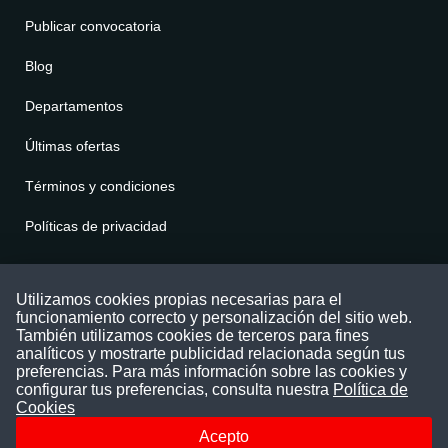
Publicar convocatoria
Blog
Departamentos
Últimas ofertas
Términos y condiciones
Políticas de privacidad
Contáctenos
Utilizamos cookies propias necesarias para el
funcionamiento correcto y personalización del sitio web.
Puede comunicarse con nosotros a través
También utilizamos cookies de terceros para fines
nuestras redes sociales o del correo:
analíticos y mostrarte publicidad relacionada según tus
contacto@convocatoriasdetrabajo.com
preferencias. Para más información sobre las cookies y
Siguenos en:
configurar tus preferencias, consulta nuestra
Política de
Cookies
Acepto
Facebook