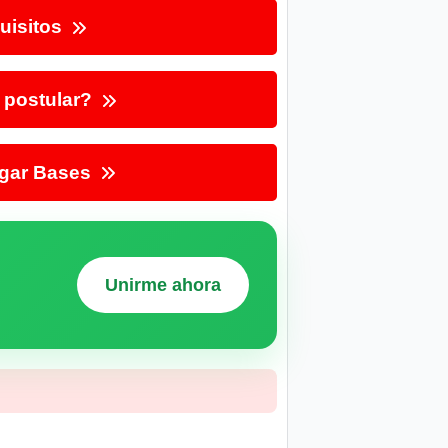
uisitos
postular?
gar Bases
Unirme ahora