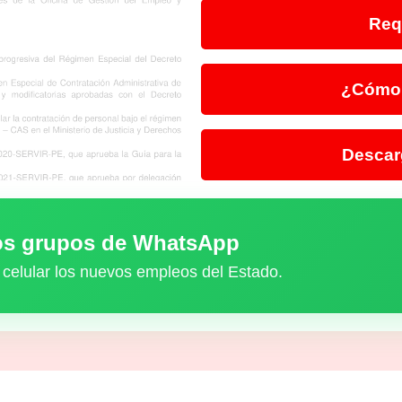
Req
¿Cómo 
Descar
ros grupos de WhatsApp
 celular los nuevos empleos del Estado.