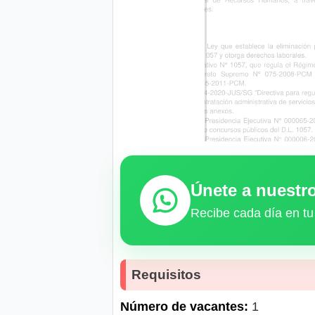
Únete a nuest
Recibe cada día en tu
Requisitos
Número de vacantes:
1