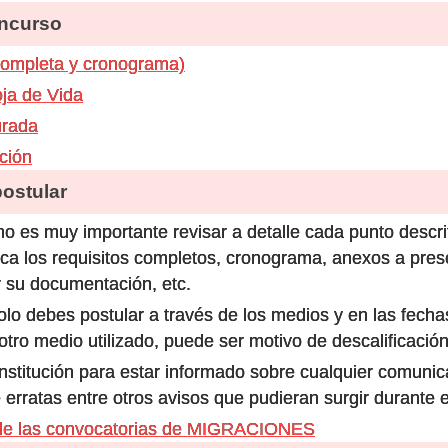
ncurso
completa y cronograma)
ja de Vida
urada
ación
stular
o es muy importante revisar a detalle cada punto descri
ca los requisitos completos, cronograma, anexos a prese
 su documentación, etc.
olo debes postular a través de los medios y en las fecha
ro medio utilizado, puede ser motivo de descalificación
 institución para estar informado sobre cualquier comun
 erratas entre otros avisos que pudieran surgir durante 
de las convocatorias de MIGRACIONES