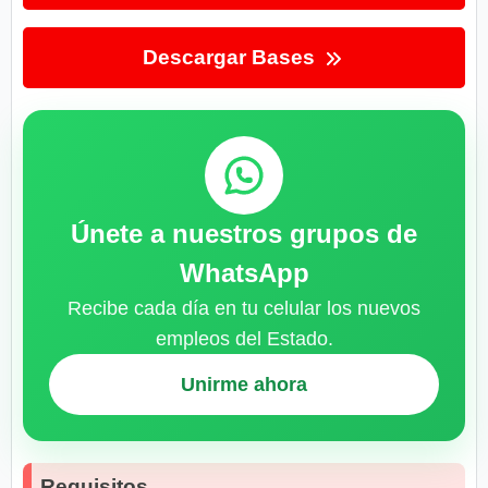
Descargar Bases
Únete a nuestros grupos de
WhatsApp
Recibe cada día en tu celular los nuevos
empleos del Estado.
Unirme ahora
Requisitos