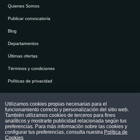
Quienes Somos
Publicar convocatoria
Blog
Departamentos
Últimas ofertas
Términos y condiciones
Políticas de privacidad
Contáctenos
Utilizamos cookies propias necesarias para el
funcionamiento correcto y personalización del sitio web.
Puede comunicarse con nosotros a través
También utilizamos cookies de terceros para fines
nuestras redes sociales o del correo:
analíticos y mostrarte publicidad relacionada según tus
contacto@convocatoriasdetrabajo.com
preferencias. Para más información sobre las cookies y
Siguenos en:
configurar tus preferencias, consulta nuestra
Política de
Cookies