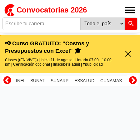
Convocatorias 2026
📢 Curso GRATUITO: "Costos y
Presupuestos con Excel" 🎓
Clases ((EN VIVO)) | Inicia 11 de agosto | Horario 07:00 - 10:00
pm | Certificación opcional | ¡Inscríbete aquí! | #publicidad
INEI
SUNAT
SUNARP
ESSALUD
CUNAMAS
RENI