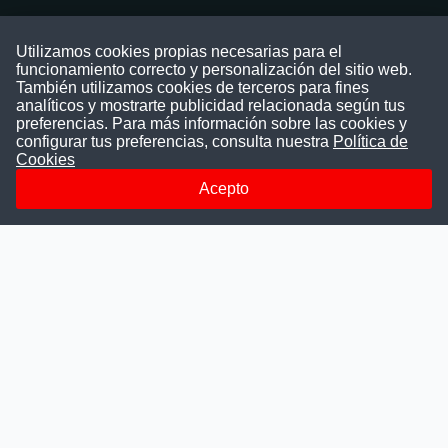
Contáctenos
Utilizamos cookies propias necesarias para el
funcionamiento correcto y personalización del sitio web.
Puede comunicarse con nosotros a través
También utilizamos cookies de terceros para fines
nuestras redes sociales o del correo:
analíticos y mostrarte publicidad relacionada según tus
contacto@convocatoriasdetrabajo.com
preferencias. Para más información sobre las cookies y
Siguenos en:
configurar tus preferencias, consulta nuestra
Política de
Cookies
Acepto
Facebook
Instagram
LinkedIn
Telegram
TikTok
Youtube
© 2026 Todos los derechos reservados.