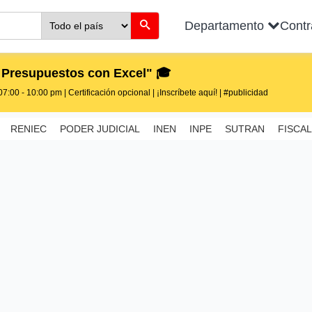
Departamento
Cont
 Presupuestos con Excel" 🎓
7:00 - 10:00 pm | Certificación opcional | ¡Inscríbete aquí! | #publicidad
RENIEC
PODER JUDICIAL
INEN
INPE
SUTRAN
FISCAL