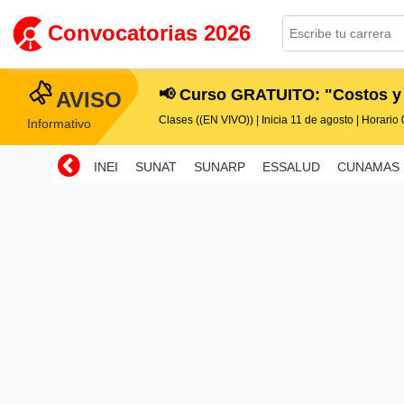
Convocatorias 2026
📢 Curso GRATUITO: "Costos y
AVISO
Clases ((EN VIVO)) | Inicia 11 de agosto | Horario 0
Informativo
INEI
SUNAT
SUNARP
ESSALUD
CUNAMAS