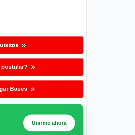
uisitos
postular?
gar Bases
Unirme ahora