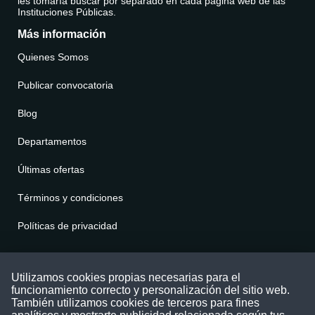
les tomaría buscar por separado en cada página web de las
Instituciones Públicas.
Más información
Quienes Somos
Publicar convocatoria
Blog
Departamentos
Últimas ofertas
Términos y condiciones
Políticas de privacidad
Contáctenos
Utilizamos cookies propias necesarias para el
funcionamiento correcto y personalización del sitio web.
Puede comunicarse con nosotros a través
También utilizamos cookies de terceros para fines
nuestras redes sociales o del correo: