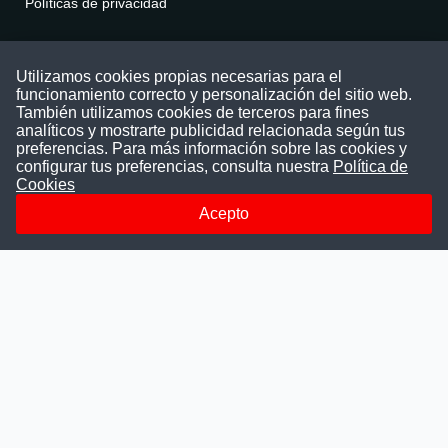
Políticas de privacidad
Contáctenos
Utilizamos cookies propias necesarias para el
funcionamiento correcto y personalización del sitio web.
Puede comunicarse con nosotros a través
También utilizamos cookies de terceros para fines
nuestras redes sociales o del correo:
analíticos y mostrarte publicidad relacionada según tus
contacto@convocatoriasdetrabajo.com
preferencias. Para más información sobre las cookies y
Siguenos en:
configurar tus preferencias, consulta nuestra
Política de
Cookies
Acepto
Facebook
Instagram
LinkedIn
Telegram
TikTok
Youtube