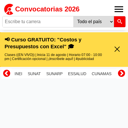
Convocatorias 2026
📢 Curso GRATUITO: "Costos y
Presupuestos con Excel" 🎓
Clases ((EN VIVO)) | Inicia 11 de agosto | Horario 07:00 - 10:00
pm | Certificación opcional | ¡Inscríbete aquí! | #publicidad
INEI
SUNAT
SUNARP
ESSALUD
CUNAMAS
RENI