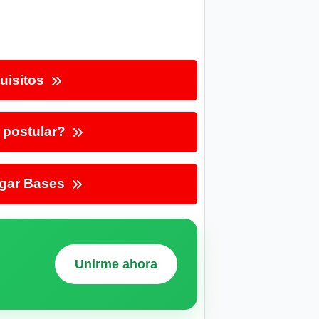
uisitos
postular?
gar Bases
Unirme ahora