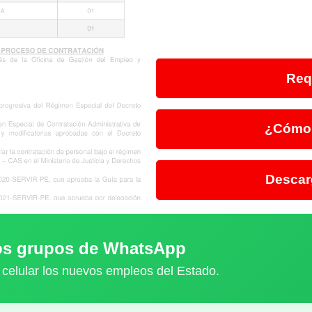
Req
¿Cómo 
Descar
ros grupos de WhatsApp
 celular los nuevos empleos del Estado.