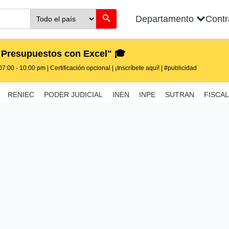
Departamento
Cont
 Presupuestos con Excel" 🎓
7:00 - 10:00 pm | Certificación opcional | ¡Inscríbete aquí! | #publicidad
RENIEC
PODER JUDICIAL
INEN
INPE
SUTRAN
FISCAL