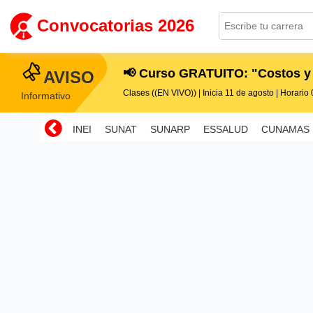
Convocatorias 2026
📢 Curso GRATUITO: "Costos y
AVISO
Clases ((EN VIVO)) | Inicia 11 de agosto | Horario 0
Informativo
INEI
SUNAT
SUNARP
ESSALUD
CUNAMAS