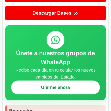
Descargar Bases
Únete a nuestros grupos de
WhatsApp
Recibe cada día en tu celular los nuevos
empleos del Estado.
Unirme ahora
Requisitos