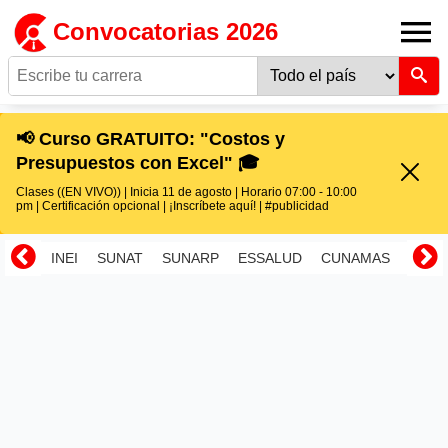
Convocatorias 2026
📢 Curso GRATUITO: "Costos y
Presupuestos con Excel" 🎓
Clases ((EN VIVO)) | Inicia 11 de agosto | Horario 07:00 - 10:00
pm | Certificación opcional | ¡Inscríbete aquí! | #publicidad
INEI
SUNAT
SUNARP
ESSALUD
CUNAMAS
RENI