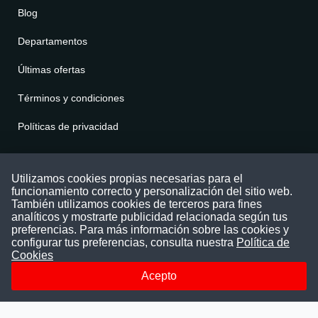
Blog
Departamentos
Últimas ofertas
Términos y condiciones
Políticas de privacidad
Contáctenos
Utilizamos cookies propias necesarias para el
funcionamiento correcto y personalización del sitio web.
Puede comunicarse con nosotros a través
También utilizamos cookies de terceros para fines
nuestras redes sociales o del correo:
analíticos y mostrarte publicidad relacionada según tus
contacto@convocatoriasdetrabajo.com
preferencias. Para más información sobre las cookies y
Siguenos en:
configurar tus preferencias, consulta nuestra
Política de
Cookies
Acepto
Facebook
Instagram