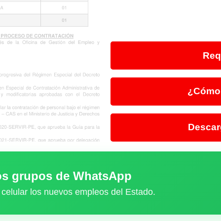
Req
¿Cómo 
Descar
ros grupos de WhatsApp
 celular los nuevos empleos del Estado.