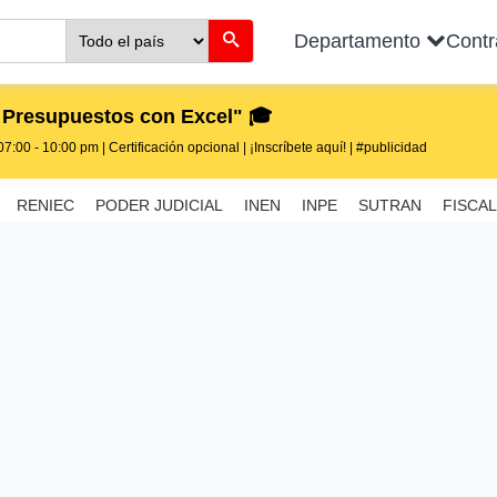
Departamento
Cont
 Presupuestos con Excel" 🎓
7:00 - 10:00 pm | Certificación opcional | ¡Inscríbete aquí! | #publicidad
RENIEC
PODER JUDICIAL
INEN
INPE
SUTRAN
FISCAL