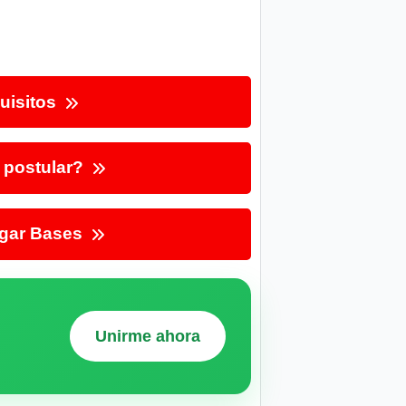
uisitos
postular?
gar Bases
Unirme ahora