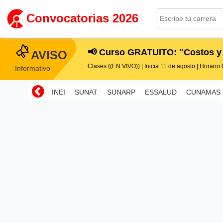
Convocatorias 2026
📢 Curso GRATUITO: "Costos y
AVISO
Clases ((EN VIVO)) | Inicia 11 de agosto | Horario 0
Informativo
INEI
SUNAT
SUNARP
ESSALUD
CUNAMAS