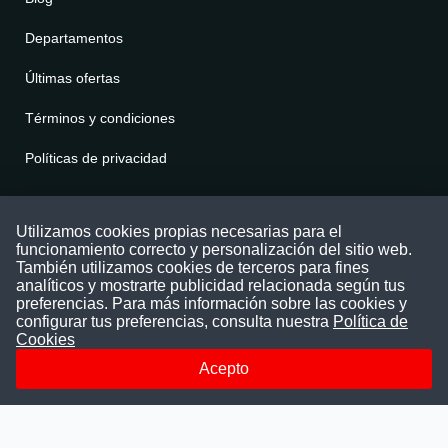
Departamentos
Últimas ofertas
Términos y condiciones
Políticas de privacidad
Contáctenos
Utilizamos cookies propias necesarias para el
funcionamiento correcto y personalización del sitio web.
Puede comunicarse con nosotros a través
También utilizamos cookies de terceros para fines
nuestras redes sociales o del correo:
analíticos y mostrarte publicidad relacionada según tus
contacto@convocatoriasdetrabajo.com
preferencias. Para más información sobre las cookies y
Siguenos en:
configurar tus preferencias, consulta nuestra
Política de
Cookies
Acepto
Facebook
Instagram