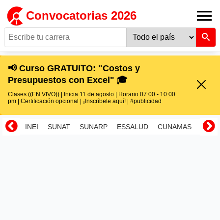
Convocatorias 2026
📢 Curso GRATUITO: "Costos y
Presupuestos con Excel" 🎓
Clases ((EN VIVO)) | Inicia 11 de agosto | Horario 07:00 - 10:00
pm | Certificación opcional | ¡Inscríbete aquí! | #publicidad
INEI
SUNAT
SUNARP
ESSALUD
CUNAMAS
RENI