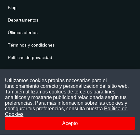
Blog
Departamentos
Últimas ofertas
Términos y condiciones
Políticas de privacidad
Contáctenos
Utilizamos cookies propias necesarias para el
funcionamiento correcto y personalización del sitio web.
Puede comunicarse con nosotros a través
También utilizamos cookies de terceros para fines
nuestras redes sociales o del correo:
analíticos y mostrarte publicidad relacionada según tus
contacto@convocatoriasdetrabajo.com
preferencias. Para más información sobre las cookies y
Siguenos en:
configurar tus preferencias, consulta nuestra
Política de
Cookies
Acepto
Facebook
Instagram