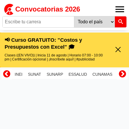
Convocatorias 2026
📢 Curso GRATUITO: "Costos y
Presupuestos con Excel" 🎓
Clases ((EN VIVO)) | Inicia 11 de agosto | Horario 07:00 - 10:00
pm | Certificación opcional | ¡Inscríbete aquí! | #publicidad
INEI
SUNAT
SUNARP
ESSALUD
CUNAMAS
RENI