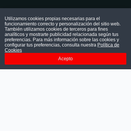
Contáctenos
Utilizamos cookies propias necesarias para el
funcionamiento correcto y personalización del sitio web.
Puede comunicarse con nosotros a través
También utilizamos cookies de terceros para fines
nuestras redes sociales o del correo:
analíticos y mostrarte publicidad relacionada según tus
contacto@convocatoriasdetrabajo.com
preferencias. Para más información sobre las cookies y
Siguenos en:
configurar tus preferencias, consulta nuestra
Política de
Cookies
Acepto
Facebook
Instagram
LinkedIn
Telegram
TikTok
Youtube