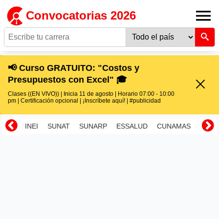
Convocatorias 2026
📢 Curso GRATUITO: "Costos y
Presupuestos con Excel" 🎓
Clases ((EN VIVO)) | Inicia 11 de agosto | Horario 07:00 - 10:00
pm | Certificación opcional | ¡Inscríbete aquí! | #publicidad
INEI
SUNAT
SUNARP
ESSALUD
CUNAMAS
RENI