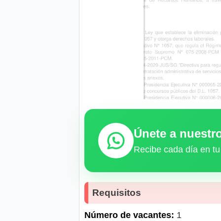
Únete a nuest
Recibe cada día en tu
Requisitos
Número de vacantes:
1