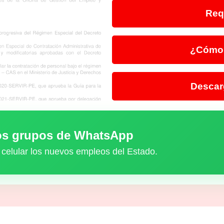
Req
¿Cómo 
Descar
ros grupos de WhatsApp
 celular los nuevos empleos del Estado.