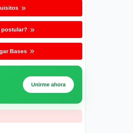
uisitos
postular?
gar Bases
Unirme ahora