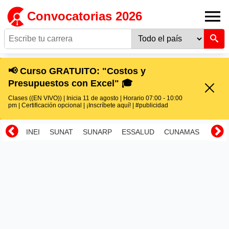
Convocatorias 2026
📢 Curso GRATUITO: "Costos y
Presupuestos con Excel" 🎓
Clases ((EN VIVO)) | Inicia 11 de agosto | Horario 07:00 - 10:00
pm | Certificación opcional | ¡Inscríbete aquí! | #publicidad
INEI
SUNAT
SUNARP
ESSALUD
CUNAMAS
RENI