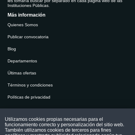
les tomaría buscar por separado en cada página web de las
Instituciones Públicas.
Más información
Quienes Somos
Publicar convocatoria
Blog
Departamentos
Últimas ofertas
Términos y condiciones
Políticas de privacidad
Contáctenos
Utilizamos cookies propias necesarias para el
funcionamiento correcto y personalización del sitio web.
Puede comunicarse con nosotros a través
También utilizamos cookies de terceros para fines
nuestras redes sociales o del correo: