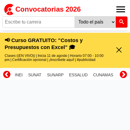
Convocatorias 2026
📢 Curso GRATUITO: "Costos y
Presupuestos con Excel" 🎓
Clases ((EN VIVO)) | Inicia 11 de agosto | Horario 07:00 - 10:00
pm | Certificación opcional | ¡Inscríbete aquí! | #publicidad
INEI
SUNAT
SUNARP
ESSALUD
CUNAMAS
RENI