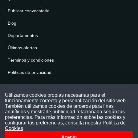
Publicar convocatoria
Blog
Departamentos
Últimas ofertas
Términos y condiciones
Políticas de privacidad
Contáctenos
Utilizamos cookies propias necesarias para el
funcionamiento correcto y personalización del sitio web.
Puede comunicarse con nosotros a través
También utilizamos cookies de terceros para fines
nuestras redes sociales o del correo:
analíticos y mostrarte publicidad relacionada según tus
contacto@convocatoriasdetrabajo.com
preferencias. Para más información sobre las cookies y
Siguenos en:
configurar tus preferencias, consulta nuestra
Política de
Cookies
Acepto