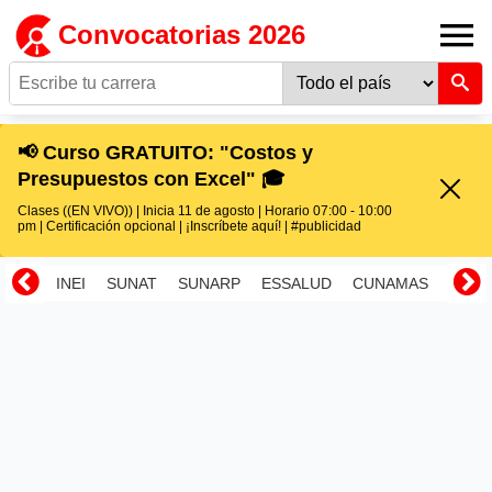
Convocatorias 2026
📢 Curso GRATUITO: "Costos y
Presupuestos con Excel" 🎓
Clases ((EN VIVO)) | Inicia 11 de agosto | Horario 07:00 - 10:00
pm | Certificación opcional | ¡Inscríbete aquí! | #publicidad
INEI
SUNAT
SUNARP
ESSALUD
CUNAMAS
RENI