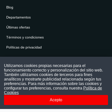
Blog
Departamentos
Últimas ofertas
Términos y condiciones
Políticas de privacidad
Contáctenos
Utilizamos cookies propias necesarias para el
funcionamiento correcto y personalización del sitio web.
Puede comunicarse con nosotros a través
También utilizamos cookies de terceros para fines
nuestras redes sociales o del correo:
analíticos y mostrarte publicidad relacionada según tus
contacto@convocatoriasdetrabajo.com
preferencias. Para más información sobre las cookies y
Siguenos en:
configurar tus preferencias, consulta nuestra
Política de
Cookies
Acepto
Facebook
Instagram