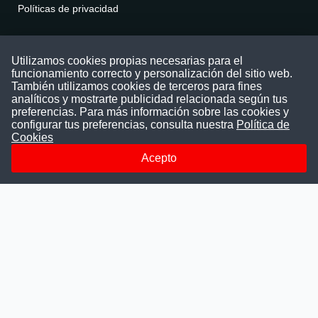
Políticas de privacidad
Contáctenos
Utilizamos cookies propias necesarias para el
funcionamiento correcto y personalización del sitio web.
Puede comunicarse con nosotros a través
También utilizamos cookies de terceros para fines
nuestras redes sociales o del correo:
analíticos y mostrarte publicidad relacionada según tus
contacto@convocatoriasdetrabajo.com
preferencias. Para más información sobre las cookies y
Siguenos en:
configurar tus preferencias, consulta nuestra
Política de
Cookies
Acepto
Facebook
Instagram
LinkedIn
Telegram
TikTok
Youtube