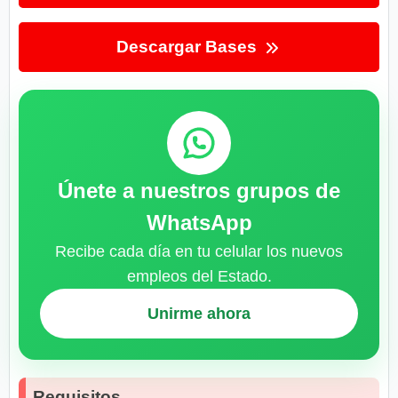
Descargar Bases
Únete a nuestros grupos de
WhatsApp
Recibe cada día en tu celular los nuevos
empleos del Estado.
Unirme ahora
Requisitos